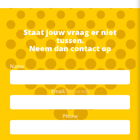
Staat jouw vraag er niet
tussen.
Neem dan contact op
Name
First
Email
(Required)
Phone