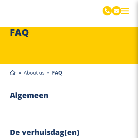
De Jong Verhuizingen Engels
FAQ
»
About us
»
FAQ
Algemeen
De verhuisdag(en)