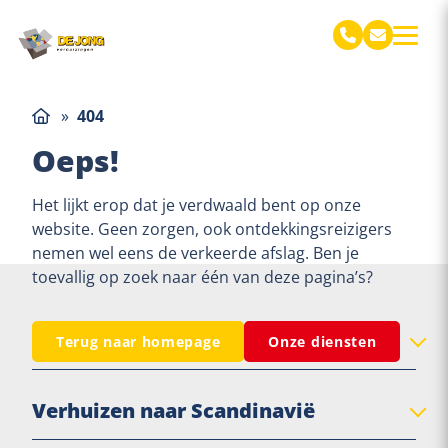
De Jong Verhuizingen
»
404
Oeps!
Het lijkt erop dat je verdwaald bent op onze
website. Geen zorgen, ook ontdekkingsreizigers
nemen wel eens de verkeerde afslag. Ben je
toevallig op zoek naar één van deze pagina’s?
Verhuizen binnen Nederland
Terug naar homepage
Onze diensten
Verhuisbedrijf Balk
Verhuizen naar Scandinavië
Verhuisbedrijf Bolsward