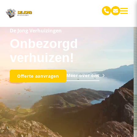
De Jong Verhuizingen
De Jong Verhuizingen
Onbezorgd
verhuizen!
Meer over ons
Offerte aanvragen